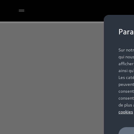
Para
Sur notr
qui nous
affiche
ainsi qu
Les caté
peuvent
consent
consent
de plus
cookies