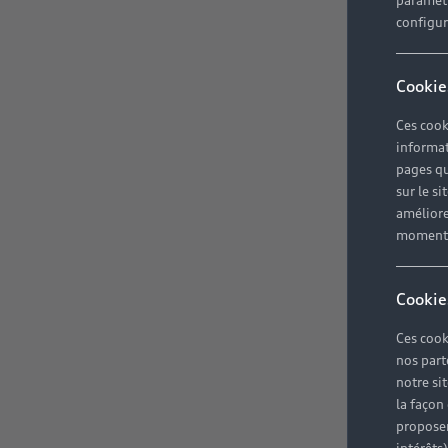
paramètr
configura
Cookie
Ces cook
informat
pages qu
sur le si
améliore
moment r
Cookie
Ces cook
nos part
notre si
la façon
proposer