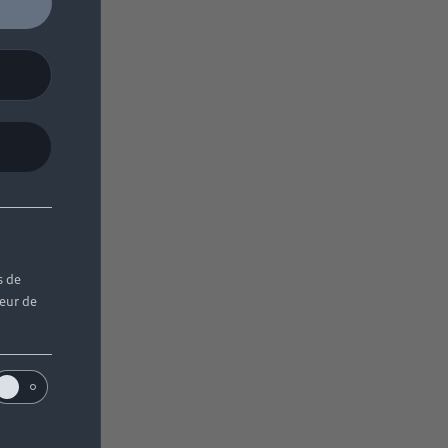
s de
teur de