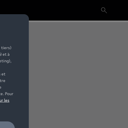
 tiers)
) et à
eting),
 et
tre
e
te. Pour
ur les