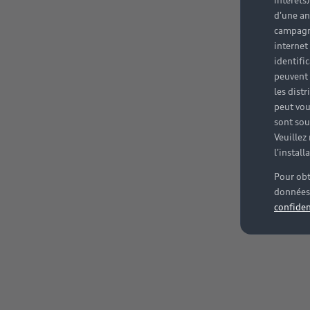
intérêts
d'une an
campagne
internet
identifi
peuvent 
les dist
peut vou
sont souv
Veuillez
l'instal
Pour obt
données 
confiden