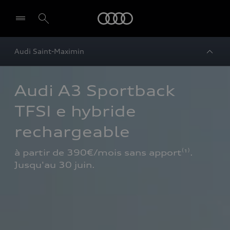
Audi
Audi Saint-Maximin
Audi A3 Sportback 
TFSI e hybride 
rechargeable
à partir de 390€/mois sans apport⁽¹⁾. 
Jusqu'au 30 juin.