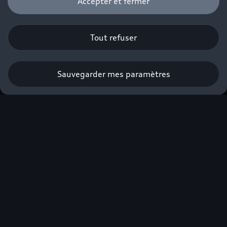
Accepter et fermer
Tout refuser
Sauvegarder mes paramètres
Nouvelle Audi Q3 e-
hybrid
À partir de 490€/mois avec apport⁽¹⁾.
Profiter de l’offre